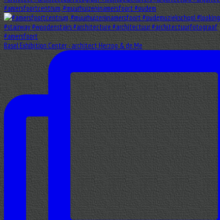
#amersfoortcentrum, #muurhuizeninamersfoort #oudem
Basel Exhibition Center - architect Herzog & de Me