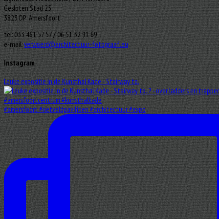
Gesloten Stad 25
3823 DP Amersfoort
tel: 033 461 57 57 / 06 51 32 91 69
e-mail:
verwoerd@architectuur-fotograaf.eu
Instagram
Leuke expositie in de Kunsthal Kade - Stairway to.
#amersfoort #rietveldpaviljoen #architectuur #expo