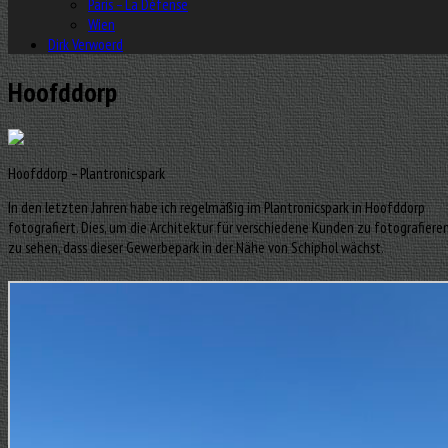
Paris – La Défense
Wien
Dirk Verwoerd
Hoofddorp
Hoofddorp – Plantronicspark
In den letzten Jahren habe ich regelmäßig im Plantronicspark in Hoofddorp
fotografiert. Dies, um die Architektur für verschiedene Kunden zu fotografiere
zu sehen, dass dieser Gewerbepark in der Nähe von Schiphol wächst.