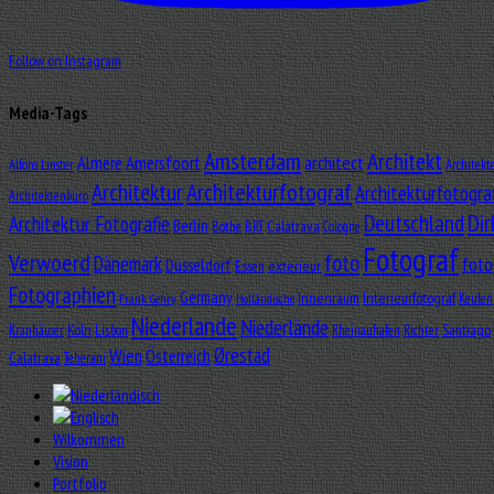
Follow on Instagram
Media-Tags
Amsterdam
Architekt
Almere
Amersfoort
architect
Alfons Linster
Architekt
Architektur
Architekturfotograf
Architekturfotogra
Architektenbüro
Dir
Deutschland
Architektur Fotografie
Berlin
Calatrava
Bothe
BRT
Cologne
Fotograf
Verwoerd
foto
Dänemark
foto
Düsseldorf
exterieur
Essen
Fotographien
Germany
Innenraum
Interieurfotograf
Keulen
Frank Gehry
Holländische
Niederlande
Niederlände
Köln
Santiago
Kranhäuser
Lisbon
Rheinauhafen
Richter
Ørestad
Wien
Österreich
Calatrava
Teherani
Wilkommen
Vision
Portfolio